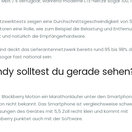
 Mbit / s verfügbar, während moderne LTE-Netze sogar 100, 
tzwerktests zeigen eine Durchschnittsgeschwindigkeit von 5
ktoren eine Rolle, wie zum Beispiel die Belastung und Entfern
ät und natürlich die Empfängerhardware.
and deckt das Lieferantennetzwerk bereits rund 95 bis 98% d
sogar fast national sein.
dy solltest du gerade sehen
t Blackberry Motion ein Marathonläufer unter den Smartphon
tion nicht bekannt. Das Smartphone ist vergleichsweise schw
ssungen des Gerätes mit 5,5 Zoll recht klein und kommt mit
kberry punktet auch mit der Software.