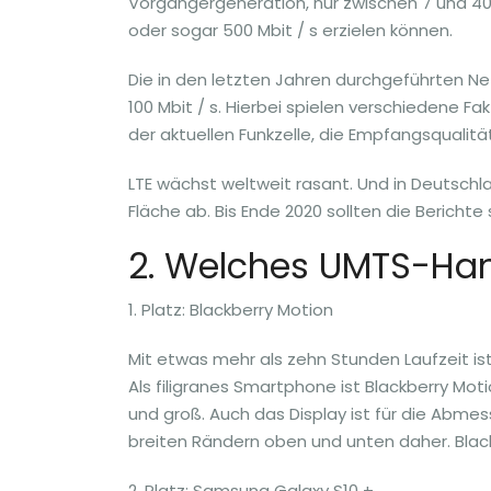
Vorgängergeneration, nur zwischen 7 und 40
oder sogar 500 Mbit / s erzielen können.
Die in den letzten Jahren durchgeführten Ne
100 Mbit / s. Hierbei spielen verschiedene Fa
der aktuellen Funkzelle, die Empfangsqualit
LTE wächst weltweit rasant. Und in Deutschl
Fläche ab. Bis Ende 2020 sollten die Berichte 
2. Welches UMTS-Han
1. Platz: Blackberry Motion
Mit etwas mehr als zehn Stunden Laufzeit is
Als filigranes Smartphone ist Blackberry Mo
und groß. Auch das Display ist für die Abme
breiten Rändern oben und unten daher. Blac
2. Platz: Samsung Galaxy S10 +