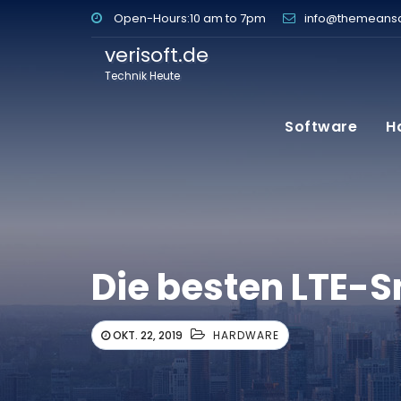
Open-Hours:10 am to 7pm
info@themeans
verisoft.de
Technik Heute
Software
H
Die besten LTE-
OKT. 22, 2019
HARDWARE